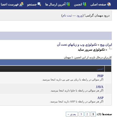
صفحه اصلی
انجمن
آخرین ارسال ها
جستجو
فهرست اعضا
درود مهمان گرامی! (
ورود
—
ثبت نام
)
ايران ويج
»
تكنولوژي وب و زبانهاي تحت آن
»
تكنولوژي سرور سايد
کاربرانِ درحال بازدید از این انجمن: 1 مهمان
انجمن
PHP
اگر سوالي در رابطه با زبان پي چي پي داريد اينجا بپرسيد.
JAVA
اگر هر سوالي در رابطه با جاوا داريد اينجا بپرسيد.
ASP
اگر هر سوالي در رابطه با ASP داريد اينجا بپرسيد.
صفحه‌ها (3):
1
2
3
بعدی »