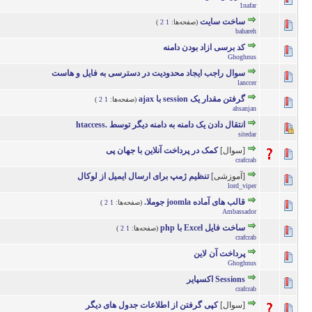
1nafar
ساخت سایت
(صفحه‌ها:
1
2
)
0 رأی - میانگین امتیازات: 0 از 5
5
4
3
2
bahareh
کد برسی ازاد بودن دامنه
0 رأی - میانگین امتیازات: 0 از 5
5
4
3
2
Ghoghnus
سوال راجب ایجاد محدودیت در دسترسی به فایل و هاست
1 رأی - میانگین امتیازات: 2 از 5
5
4
3
2
lanccer
گرفتن مقدار یک session با ajax
(صفحه‌ها:
1
2
)
0 رأی - میانگین امتیازات: 0 از 5
5
4
3
2
ahsanjan
انتقال دادن یک دامنه به دامنه دیگر توسط .htaccess
1 رأی - میانگین امتیازات: 2 از 5
5
4
3
2
sitedar
[سوال]
کمک در پرداخت آنلاین با جهان پی
1 رأی - میانگین امتیازات: 3 از 5
5
4
3
2
crafcrab
[آموزشی]
تنظیم ژمپ برای ارسال ایمیل از لوکال
1 رأی - میانگین امتیازات: 5 از 5
5
4
3
2
lord_viper
قالب های آماده joomla جوملا.
(صفحه‌ها:
1
2
)
1 رأی - میانگین امتیازات: 4 از 5
5
4
3
2
Ambassador
ساخت فایل Excel با php
(صفحه‌ها:
1
2
)
1 رأی - میانگین امتیازات: 3 از 5
5
4
3
2
crafcrab
پرداخت آن لاین
1 رأی - میانگین امتیازات: 3 از 5
5
4
3
2
Ghoghnus
Sessions اکسپایر
1 رأی - میانگین امتیازات: 3 از 5
5
4
3
2
crafcrab
[سوال]
کپی گرفتن از اطلاعات جدول های دیگر
1 رأی - میانگین امتیازات: 2 از 5
5
4
3
2