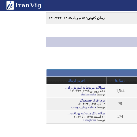
زمان کنونی:
۱۵-مرداد-۱۴۰۵، ۱۳:۰۷:۲۴
ارسال‌ها
آخرین ارسال
سوالات مربوط به آموزش راه...
1,544
۲۸-فروردین-۱۳۹۹, ۱۸:۰۹:۳۴
توسط
Ambassador
نرم افزار جستجوگر
79
۰۲-دى-۱۳۹۳, ۱۷:۰۴:۳۴
توسط
فاطمه وطن دوست
درگاه بانک ملت( به پرداخت...
574
۲۰-اسفند-۱۳۹۵, ۱۱:۱۷:۵۱
توسط
Ghoghnus