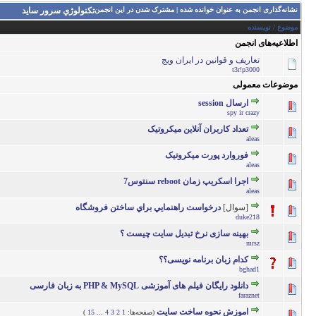
نشانه‌گذاری انجمن به عنوان خوانده شده
|
مشترک شدن در این انجمن
تكنولوژي سرور سايد
موضوع
/
نویسنده
اطلاعیه‌های انجمن
تعاريف و قوانين در ايران ويج
t3r!p3000
موضوعات معمولی
ارسال session
0 رأی - میانگین امتیازات: 0 از 5
5
4
3
2
spy ir crazy
تعداد کاربران آنلاین میکروتیک
0 رأی - میانگین امتیازات: 0 از 5
5
4
3
2
aleas
فوروارد پورت میکروتیک
1 رأی - میانگین امتیازات: 3 از 5
5
4
3
2
aleas
اجرا اسکریپ زمان reboot سنتوس7
1 رأی - میانگین امتیازات: 1 از 5
5
4
3
2
aleas
[سوال]
درخواست راهنمايي براي ساختن فروشگاه
0 رأی - میانگین امتیازات: 0 از 5
5
4
3
2
duke218
بهینه سازی نرخ تبدیل سایت چیست ؟
0 رأی - میانگین امتیازات: 0 از 5
5
4
3
2
mrsz
کدام زبان برنامه نویسی؟؟
1 رأی - میانگین امتیازات: 2 از 5
5
4
3
2
bghad1
دانلود رایگان فیلم های آموزشی PHP & MySQL به زبان فارسی
1 رأی - میانگین امتیازات: 5 از 5
5
4
3
2
faraznet
اموزش نحوه ساخت سایت
(صفحه‌ها:
1
2
3
4
...
15
)
4 رأی - میانگین امتیازات: 4.5 از 5
5
4
3
2