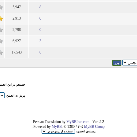
5,947
8
1
2,913
0
1
2,798
0
1
6,927
3
1
17,543
8
1
جستجو در این انجم
پرش به انجمن:
Persian Translation by
MyBBIran.com
- Ver: 5.2
.
Powered by
MyBB
, © 1380-۱۴۰۵
MyBB Group
پوسته‌ی انجمن: