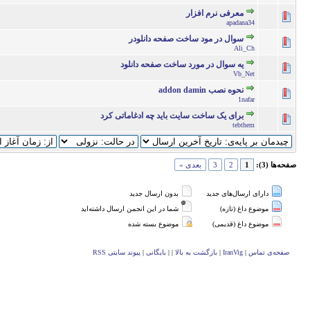
معرفی نرم افزار
0 رأی - میانگین امتیازات: 0 از 5
5
4
3
2
apadana34
سوال در مود ساخت صفحه دانلودر
1 رأی - میانگین امتیازات: 5 از 5
5
4
3
2
Ali_Ch
يه سوال در مورد ساخت صفحه دانلود
0 رأی - میانگین امتیازات: 0 از 5
5
4
3
2
Vb_Net
نحوه نصب addon damin
0 رأی - میانگین امتیازات: 0 از 5
5
4
3
2
1nafar
برای یک ساخت سایت باید چه ادغاماتی کرد
0 رأی - میانگین امتیازات: 0 از 5
5
4
3
2
tebthem
صفحه‌ها (3):
1
2
3
بعدی »
دارای ارسال‌های جدید‌
بدون ارسال جدید‌
موضوع داغ (تازه‌)
شما در این انجمن ارسال داشته‌اید
موضوع داغ (قدیمی)
موضوع بسته شده
صفحه‌ی تماس
|
IranVig
|
بازگشت به بالا
|
|
بایگانی
|
پیوند سایتی RSS