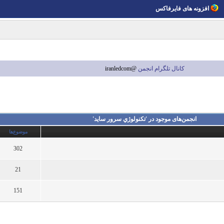
افزونه های فایرفاکس
کانال تلگرام انجمن
@iranledcom
انجمن‌های موجود در 'تكنولوژي سرور سايد'
موضوع‌ها
302
21
151